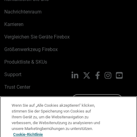
Nachrichtenraum
Karrieren
Vergleichen Sie Geräte Firebox
Größenwerkzeug Firebox
Produktliste & SKUs
Support
LinkedIn
X
Facebook
Instagram
YouTu
Trust Center
PSIRT
Schreiben Sie uns
Wenn Sie auf „Alle Cookies akzeptieren“ klicken,
stimmen Sie der Speicherung von Cookies auf
Cookie-Richtlinie
Ihrem Gerät zu, um die Websitenavigation zu
verbessern, die Websitenutzung zu analysieren und
Datenschutzrichtlinie
unsere Marketingbemühungen zu unterstützen.
Cookie-Richtlinie