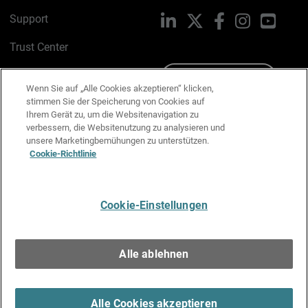
Support
LinkedIn
X
Facebook
Instagram
YouTu
Trust Center
PSIRT
Schreiben Sie uns
Wenn Sie auf „Alle Cookies akzeptieren“ klicken,
stimmen Sie der Speicherung von Cookies auf
Cookie-Richtlinie
Ihrem Gerät zu, um die Websitenavigation zu
verbessern, die Websitenutzung zu analysieren und
Datenschutzrichtlinie
unsere Marketingbemühungen zu unterstützen.
Cookie-Richtlinie
Media & Brand Kit
E-Mail-Präferenzen verwalten
Cookie-Einstellungen
Deutsch
Alle ablehnen
Copyright © 1996-2026 WatchGuard Technologies, Inc. Alle
Rechte vorbehalten.
Terms of Use >
Alle Cookies akzeptieren