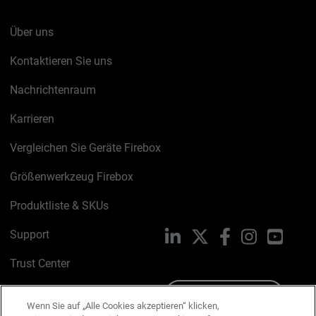
Über uns
Kontaktieren Sie uns
Nachrichtenraum
Karrieren
Vergleichen Sie Geräte Firebox
Größenwerkzeug Firebox
Produktliste & SKUs
Support
LinkedIn
X
Facebook
Instagram
YouTu
Trust Center
PSIRT
Schreiben Sie uns
Wenn Sie auf „Alle Cookies akzeptieren“ klicken,