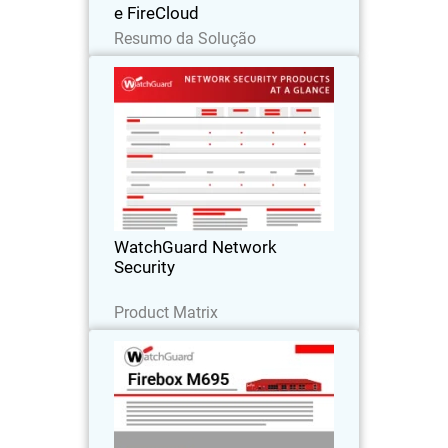
e FireCloud
Leia agora
Resumo da Solução
WatchGuard Network Security
Produtos WatchGuard Network
Security: introdução
WatchGuard Network
Security
Baixe agora
Product Matrix
Firebox M695
Esse firewall oferece suporte para UTM
de 10,2 Gbps, HTTPS de 5,2 Gbps e