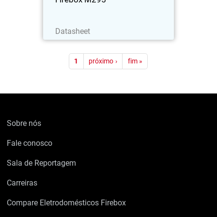
Baixe agora
Datasheet
Paginação
1
próximo ›
fim »
Sobre nós
Fale conosco
Sala de Reportagem
Carreiras
Compare Eletrodomésticos Firebox