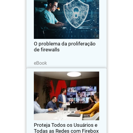
Body
NDR com inteligência artificial para lidar
com a proliferação de firewalls:
recupere a visibilidade, detecte
ameaças criptografadas e automatize
o controle.
O problema da proliferação
de firewalls
Leia agora
eBook
Proteja Todos os Usuários e
Thumbnail
Todas as Redes com Firebox e
FireCloud
Body
Com o Firebox e o FireCloud, a
WatchGuard elimina a complexidade e
fecha lacunas à medida que as redes se
estendem para ambientes híbridos e em
nuvem
Proteja Todos os Usuários e
Todas as Redes com Firebox