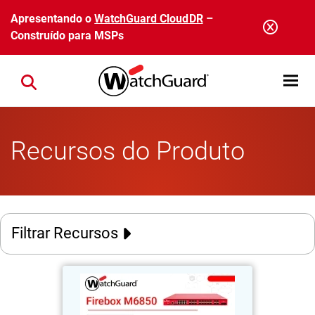
Pular para o conteúdo principal
Apresentando o
WatchGuard CloudDR
–
Construído para MSPs
Open mobi
Close search
Recursos do Produto
Filtrar Recursos
Firebox M6850