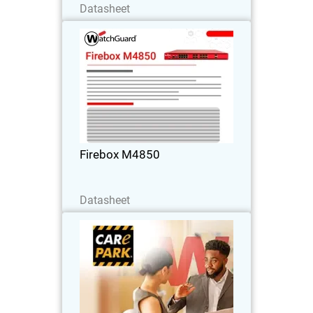
Datasheet
Firebox M4850
Desfrute de alto desempenho em
rackmount com UTM robusto, VPN e
inspeção HTTPS – ideal para clientes
que superam firewalls de médio porte.
Firebox M4850
Baixe agora
Datasheet
Care Park
A Care Park reduziu custos em 35%,
melhorou a integração de segurança e
ampliou a cobertura em toda a rede,