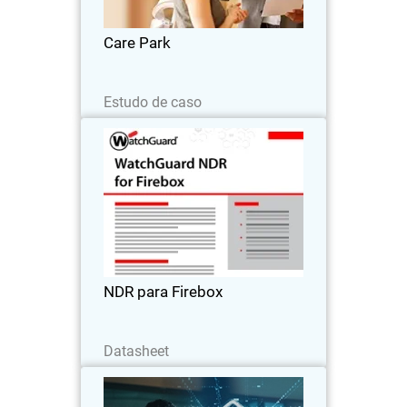
endpoints e servidores.
Care Park
Leia agora
Estudo de caso
NDR para Firebox
Veja, comprove e proteja tudo que
cruza seu perímetro.
NDR para Firebox
Baixe agora
Datasheet
O problema da proliferação de
Thumbnail
firewalls