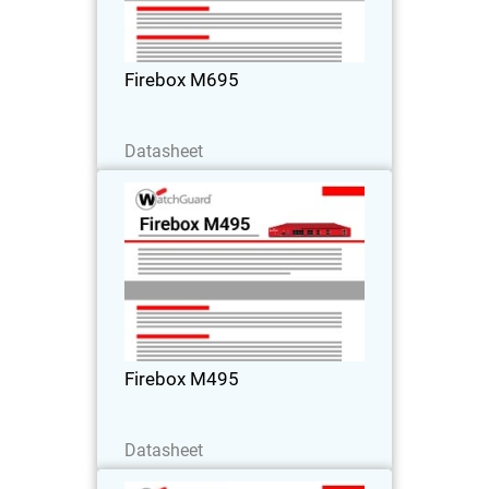
2.000 usuários. Perfeito para
organizações que priorizam velocidade
e precisão.
Firebox M695
Baixe agora
Datasheet
Firebox M495
Ideal para filiais grandes ou sedes
corporativas médias com mais
capacidade para usuários. Oferece
suporte para uma capacidade de
processamento de UTM de 6,3 Gbps e
Firebox M495
inspeção de HTTPS de 3,5 Gbps.
Baixe agora
Datasheet