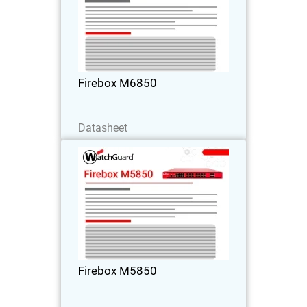
Obtenha o máximo desempenho
possível para a borda do data center e
redes de alta densidade com
conectividade integrada de 25G, 50G e
100G.
Firebox M6850
Baixe agora
Datasheet
Firebox M5850
Garanta desempenho sob tráfego
criptografado intenso com
conectividade de alta velocidade
integrada – ideal para ambientes
campus e infraestrutura central.
Firebox M5850
Baixe agora