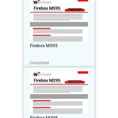
Firebox M595
7,2 Gbps de capacidade de
processamento de UTM, 4,8 Gbps de
inspeção de HTTPS, capacidade para
até 1.200 usuários. O Firebox M595 foi
desenvolvido para ambientes
Firebox M595
corporativos exigentes.
Baixe agora
Datasheet
Firebox M295
Projetado para locais pequenos e
escritórios remotos com capacidade de
processamento de UTM de 1,8 Gbps.
Com design compacto, oferece opções
flexíveis de portas.
Firebox M295