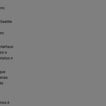
 no
 Seattle
ync
nterface
izo o
status e
que
penas
te
emos é