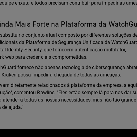
quipe enxuta e todos precisam contribuir para impedir as ame
inda Mais Forte na Plataforma da WatchG
substituir o conjunto atual composto por diferentes soluções d
icionais da Plataforma de Segurança Unificada da WatchGuard
tal Identity Security, que fornecem autenticação multifator,
rk web para credenciais comprometidas.
chGuard fornece não apenas tecnologia de cibersegurança abra
do Kraken possa impedir a chegada de todas as ameaças.
am diretamente relacionados à plataforma da empresa, a equ
ção", comentou Rawlins. "Eles estão sempre lá para nos dar su
a atender a todas as nossas necessidades, mas não tão grande
 de ajuda."