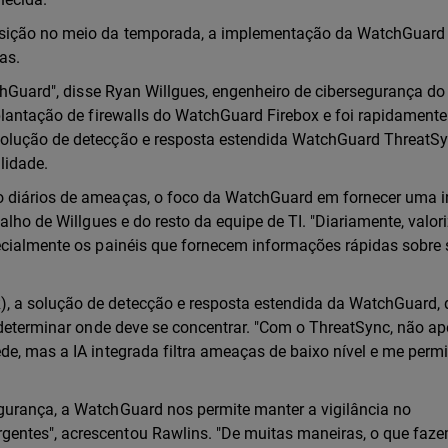
ansição no meio da temporada, a implementação da WatchGuard
ras.
tchGuard", disse Ryan Willgues, engenheiro de cibersegurança do
mplantação de firewalls do WatchGuard Firebox e foi rapidamente
solução de detecção e resposta estendida WatchGuard ThreatS
lidade.
o diários de ameaças, o foco da WatchGuard em fornecer uma i
alho de Willgues e do resto da equipe de TI. "Diariamente, valor
ecialmente os painéis que fornecem informações rápidas sobre 
, a solução de detecção e resposta estendida da WatchGuard, 
a determinar onde deve se concentrar. "Com o ThreatSync, não a
de, mas a IA integrada filtra ameaças de baixo nível e me permi
gurança, a WatchGuard nos permite manter a vigilância no
entes", acrescentou Rawlins. "De muitas maneiras, o que faz