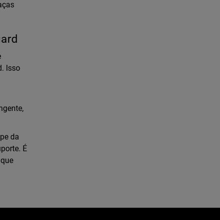
aças
uard
e
. Isso
ngente,
ipe da
porte. É
 que