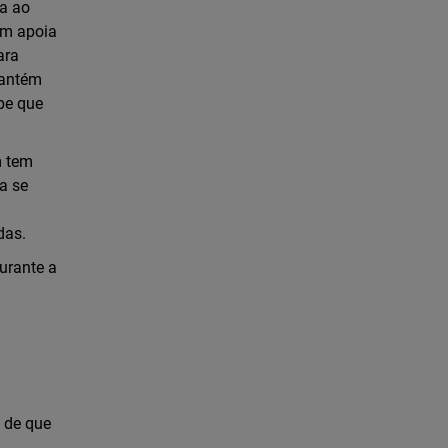
ta ao
bém apoia
ara
mantém
pe que
m tem
a se
adas.
durante a
 de que