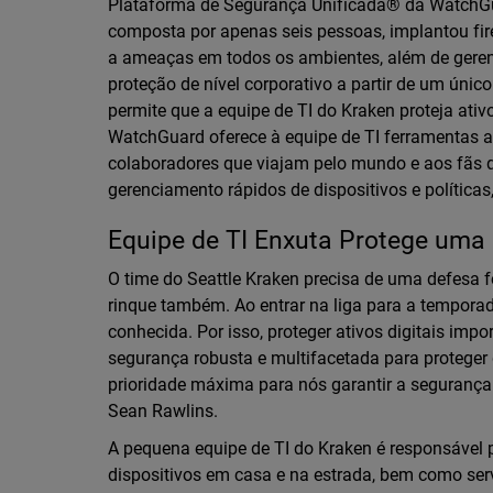
Plataforma de Segurança Unificada® da WatchGua
composta por apenas seis pessoas, implantou fire
a ameaças em todos os ambientes, além de geren
proteção de nível corporativo a partir de um únic
permite que a equipe de TI do Kraken proteja ativ
WatchGuard oferece à equipe de TI ferramentas a
colaboradores que viajam pelo mundo e aos fãs 
gerenciamento rápidos de dispositivos e políticas
Equipe de TI Enxuta Protege uma
O time do Seattle Kraken precisa de uma defesa f
rinque também. Ao entrar na liga para a tempor
conhecida. Por isso, proteger ativos digitais imp
segurança robusta e multifacetada para proteger
prioridade máxima para nós garantir a segurança d
Sean Rawlins.
A pequena equipe de TI do Kraken é responsável p
dispositivos em casa e na estrada, bem como ser