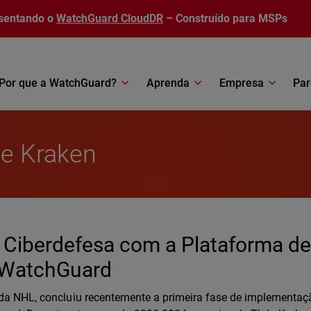
sentando o
WatchGuard CloudDR
– Construído para MSPs
Por que a WatchGuard?
Aprenda
Empresa
Par
le Kraken
a Ciberdefesa com a Plataforma d
 WatchGuard
a da NHL, concluiu recentemente a primeira fase de implementaç