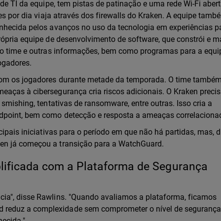
 de TI da equipe, tem pistas de patinação e uma rede Wi-Fi aber
tes por dia viaja através dos firewalls do Kraken. A equipe tam
onhecida pelos avanços no uso da tecnologia em experiências p
própria equipe de desenvolvimento de software, que constrói e 
 do time e outras informações, bem como programas para a equi
jogadores.
 com os jogadores durante metade da temporada. O time també
eaças à cibersegurança cria riscos adicionais. O Kraken precis
 smishing, tentativas de ransomware, entre outras. Isso cria a
ndpoint, bem como detecção e resposta a ameaças correlacion
cipais iniciativas para o período em que não há partidas, mas, 
ken já começou a transição para a WatchGuard.
lificada com a Plataforma de Segurança
ia", disse Rawlins. "Quando avaliamos a plataforma, ficamos
 reduz a complexidade sem comprometer o nível de segurança
ecida."