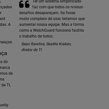
Ter um sistema simplificado
,
faz com que todos os nossos
ançadas
desafios desapareçam. Se fosse
r
muito complexo de usar, teríamos que
uard
aumentar nossa equipe. Mas a forma
adas. A
como a WatchGuard funciona facilita
o trabalho de todos.
ameaças.
Sean Rawlins, Seattle Kraken,
diretor de TI
nça
ra do
 marca
samos de
uma
 de TI,
unity