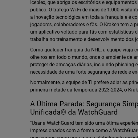
Iceplex, que abriga os escritórios e equipamentos
público. O tráfego Wi-Fi de mais de 1.000 visitan
a inovação tecnológica em toda a franquia e é c
jogadores, colaboradores e fãs. O Kraken tem a 
um aplicativo voltado para fãs com estatísticas
trabalha no treinamento e desenvolvimento dos 
Como qualquer franquia da NHL, a equipe viaja
olheiros em todo o mundo, onde o ambiente de am
proteger de ameaças diárias, incluindo phishing e
necessidade de uma forte segurança de rede e e
Normalmente, a equipe de TI prefere adiar as prin
primeira metade da temporada 2023-2024, o Kra
A Última Parada: Segurança Simp
Unificada® da WatchGuard
"Usar a WatchGuard tem sido uma ótima experiênc
impressionados com a forma como a WatchGuard
precisamos como uma marca globalmente reconh