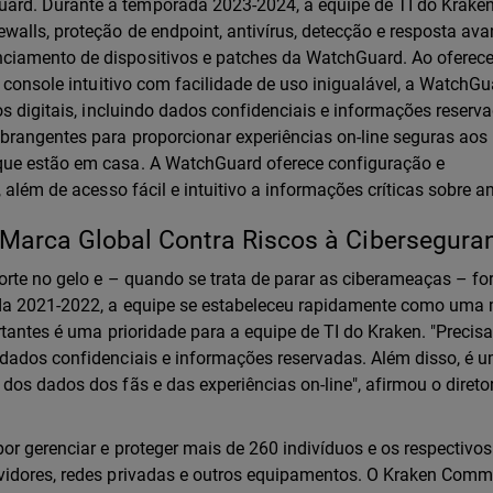
rd. Durante a temporada 2023-2024, a equipe de TI do Kraken
walls, proteção de endpoint, antivírus, detecção e resposta av
ciamento de dispositivos e patches da WatchGuard. Ao oferece
o console intuitivo com facilidade de uso inigualável, a WatchG
os digitais, incluindo dados confidenciais e informações reserv
brangentes para proporcionar experiências on-line seguras aos
que estão em casa. A WatchGuard oferece configuração e
, além de acesso fácil e intuitivo a informações críticas sobre 
 Marca Global Contra Riscos à Cibersegura
orte no gelo e – quando se trata de parar as ciberameaças – fo
ada 2021-2022, a equipe se estabeleceu rapidamente como uma
ortantes é uma prioridade para a equipe de TI do Kraken. "Preci
 dados confidenciais e informações reservadas. Além disso, é 
os dados dos fãs e das experiências on-line", afirmou o diretor
or gerenciar e proteger mais de 260 indivíduos e os respectivos
vidores, redes privadas e outros equipamentos. O Kraken Comm