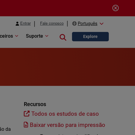
Entrar
Fale conosco
Português
ceiros
Suporte
Close search
Explore
e
Recursos
Todos os estudos de caso
Baixar versão para impressão
ão da