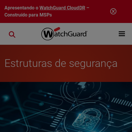
Pular para o conteúdo principal
Apresentando o
WatchGuard CloudDR
–
Construído para MSPs
Open mobi
Close search
Estruturas de segurança