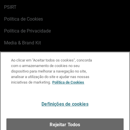
PSIRT
Política de Cookies
Política de Privacidade
Media & Brand Kit
Gerenciar preferências de e-mail
Ao clicar em "Aceitar todos os cookies", concorda
com o armazenamento de cookies no seu
LinkedIn
X
Facebook
Instagram
YouTube
dispositivo para melhorar a navegação no site,
analisar a utilização do site e ajudar nas nossas
iniciativas de marketing.
Política de Cookies
Escreva-nos
Definições de cookies
Português
Rejeitar Todos