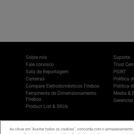
Sobre nós
Suporte
Fale conosco
Trust Cen
Sala de Reportagem
PSIRT
Carreiras
Política 
Compare Eletrodomésticos Firebox
Política 
Ferramenta de Dimensionamento
Media & B
Firebox
Gerenciar
Product List & SKUs
Ao clicar em "Aceitar todos os cookies", concorda com o armazenamento d
Português
Copyright © 1996-