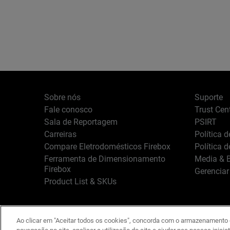
Sobre nós
Suporte
Fale conosco
Trust Cen
Sala de Reportagem
PSIRT
Carreiras
Política 
Compare Eletrodomésticos Firebox
Política 
Ferramenta de Dimensionamento
Media & B
Firebox
Gerenciar
Product List & SKUs
Ao clicar em "Aceitar todos os cookies", concorda com o armazenamento d
Português
Copyright © 1996-