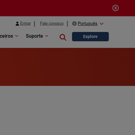
Entrar
Fale conosco
Português
ceiros
Suporte
Close search
Explore