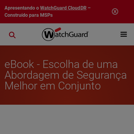
Pular para o conteúdo principal
Apresentando o
WatchGuard CloudDR
–
Construído para MSPs
Open mobi
Close search
eBook - Escolha de uma
Abordagem de Segurança
Melhor em Conjunto