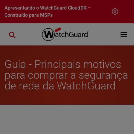
Pular para o conteúdo principal
Apresentando o
WatchGuard CloudDR
–
Construído para MSPs
Open mobi
Close search
Guia - Principais motivos
para comprar a segurança
de rede da WatchGuard