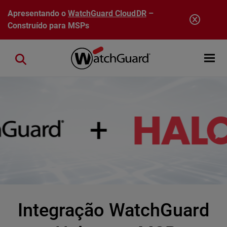
Pular para o conteúdo principal
Apresentando o
WatchGuard CloudDR
–
Construído para MSPs
Open mobi
Close search
Integração WatchGuard