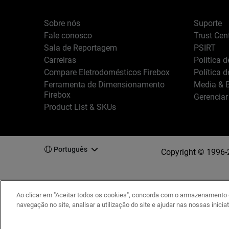
Sobre nós
Suporte
Fale conosco
Trust Cen
Sala de Reportagem
PSIRT
Carreiras
Política 
Compare Eletrodomésticos Firebox
Política 
Ferramenta de Dimensionamento
Media & B
Firebox
Gerenciar
Product List & SKUs
Português
Copyright © 1996-
Ao clicar em "Aceitar todos os cookies", concorda com o armazenamento d
navegação no site, analisar a utilização do site e ajudar nas nossas inicia