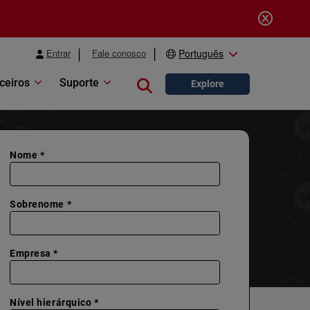
Entrar
Fale conosco
Português
ceiros
Suporte
Close search
Explore
Nome *
Sobrenome *
Empresa *
Nível hierárquico *