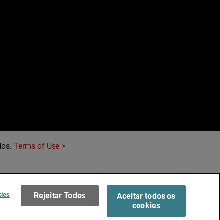
e
dos.
Terms of Use >
kies
Rejeitar Todos
Aceitar todos os
cookies