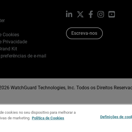
LinkedIn
X
Facebook
Instagram
YouTub
ter
Escreva-nos
de Cookies
de Privacidade
rand Kit
 preferências de e-mail
2026 WatchGuard Technologies, Inc. Todos os Direitos Reserva
e cookies no seu dispositivo para melhorar a
Definições de coo
tivas de marketing.
Política de Cookies