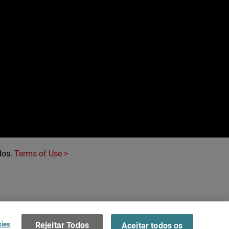
e
dos.
Terms of Use >
kies
Rejeitar Todos
Aceitar todos os
cookies