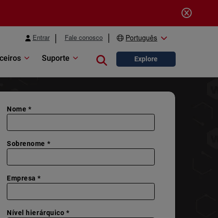
Entrar
Fale conosco
Português
ceiros
Suporte
Close search
Explore
Nome *
Sobrenome *
Empresa *
Nível hierárquico *