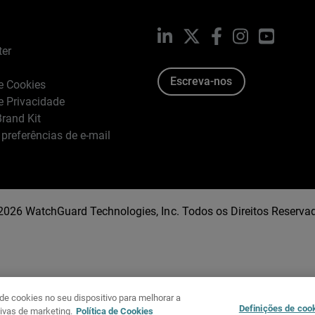
LinkedIn
X
Facebook
Instagram
YouTub
ter
Escreva-nos
de Cookies
de Privacidade
rand Kit
 preferências de e-mail
2026 WatchGuard Technologies, Inc. Todos os Direitos Reserva
e cookies no seu dispositivo para melhorar a
Definições de coo
tivas de marketing.
Política de Cookies