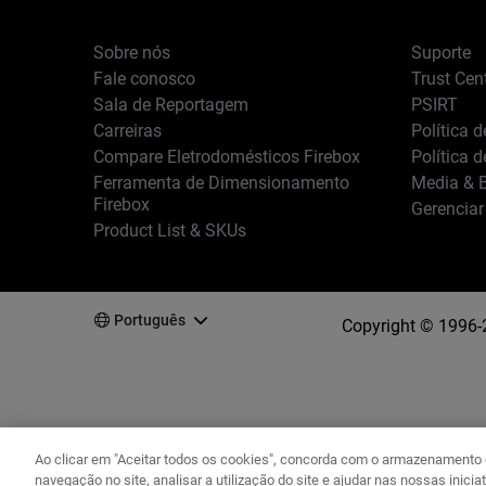
Sobre nós
Suporte
Fale conosco
Trust Cen
Sala de Reportagem
PSIRT
Carreiras
Política 
Compare Eletrodomésticos Firebox
Política 
Ferramenta de Dimensionamento
Media & B
Firebox
Gerenciar
Product List & SKUs
Português
Copyright © 1996-
Ao clicar em "Aceitar todos os cookies", concorda com o armazenamento d
navegação no site, analisar a utilização do site e ajudar nas nossas inicia