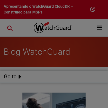
Pular para o conteúdo principal
Apresentando o
WatchGuard CloudDR
–
Construído para MSPs
Open mobi
Close search
Blog WatchGuard
Go to