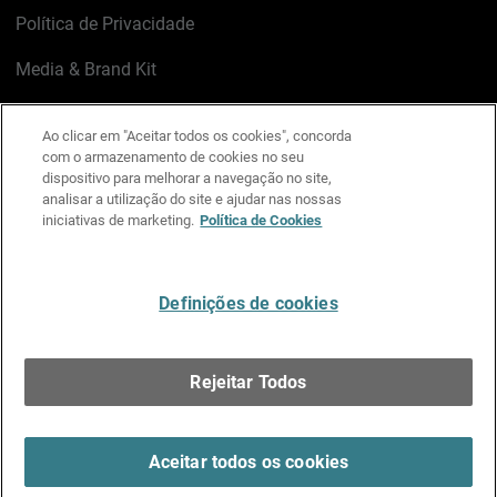
Política de Privacidade
Media & Brand Kit
Gerenciar preferências de e-mail
Ao clicar em "Aceitar todos os cookies", concorda
com o armazenamento de cookies no seu
LinkedIn
X
Facebook
Instagram
YouTube
dispositivo para melhorar a navegação no site,
analisar a utilização do site e ajudar nas nossas
iniciativas de marketing.
Política de Cookies
Escreva-nos
Definições de cookies
Português
Rejeitar Todos
Copyright © 1996-2026 WatchGuard Technologies, Inc.
Todos os Direitos Reservados.
Terms of Use >
Aceitar todos os cookies