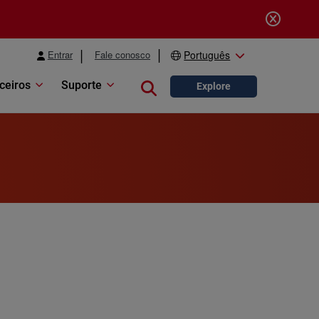
Entrar
Fale conosco
Português
ceiros
Suporte
Close search
Explore