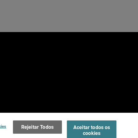
e
dos.
Terms of Use >
kies
Rejeitar Todos
Aceitar todos os
cookies