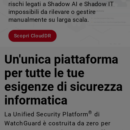
rischi legati a Shadow AI e Shadow IT
tuo team può crescere senza perdere il
velocità.
scalabile.
impossibili da rilevare o gestire
controllo.
manualmente su larga scala.
Esplora i modelli
Scopri WatchGuard EDR
Scopri Rai
Scopri CloudDR
Un'unica piattaforma
per tutte le tue
esigenze di sicurezza
informatica
®
La Unified Security Platform
di
WatchGuard è costruita da zero per