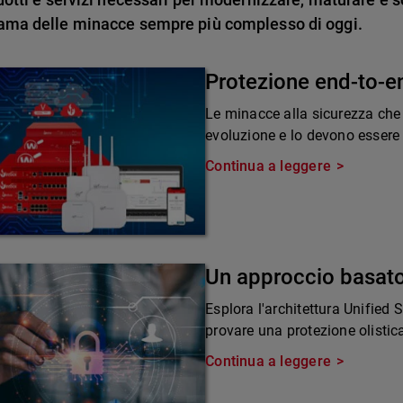
ama delle minacce sempre più complesso di oggi.
Protezione end-to-e
Le minacce alla sicurezza che
evoluzione e lo devono essere 
Continua a leggere
Un approccio basato
Esplora l'architettura Unified
provare una protezione olistic
Continua a leggere