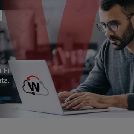
d
i-Fi
ata.