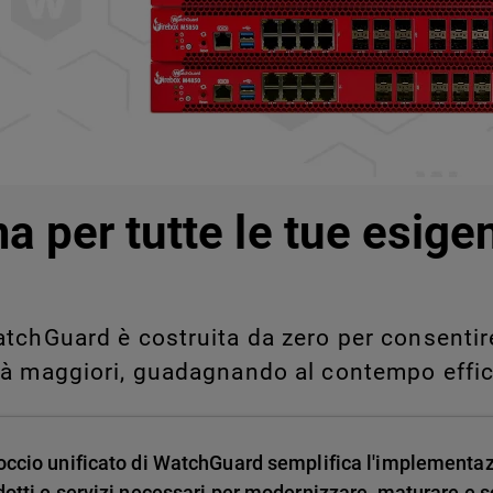
legati a Shadow AI e Shadow
manualmente su larga scala.
a per tutte le tue esige
tchGuard è costruita da zero per consentire 
tà maggiori, guadagnando al contempo effic
occio unificato di WatchGuard semplifica l'implementa
dotti e servizi necessari per modernizzare, maturare e sc