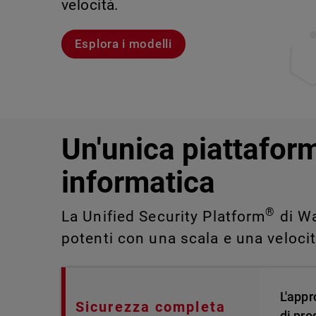
velocità.
violazioni e portare alla luce rischi 
IT impossibili da rilevare o gestire 
Scopri Rai
Scopri WatchGuard EDR
Esplora i modelli
Scopri CloudDR
Un'unica piattaform
informatica
®
La Unified Security Platform
di Wa
potenti con una scala e una veloci
L'appr
Sicurezza completa
di pro