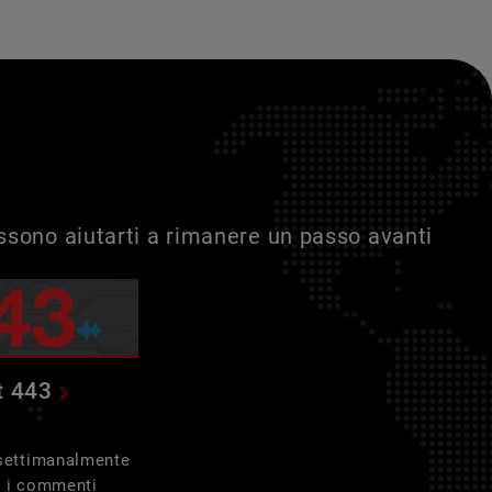
ossono aiutarti a rimanere un passo avanti
t 443
 settimanalmente
e i commenti