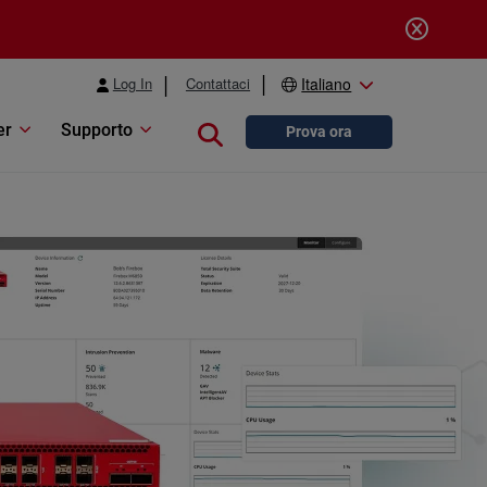
Log In
Contattaci
Italiano
er
Supporto
Close search
Prova ora