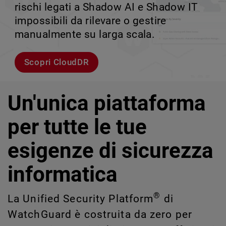
rischi legati a Shadow AI e Shadow IT
tuo team può crescere senza perdere il
velocità.
scalabile.
impossibili da rilevare o gestire
controllo.
manualmente su larga scala.
Esplora i modelli
Scopri WatchGuard EDR
Scopri Rai
Scopri CloudDR
Un'unica piattaforma
per tutte le tue
esigenze di sicurezza
informatica
®
La Unified Security Platform
di
WatchGuard è costruita da zero per