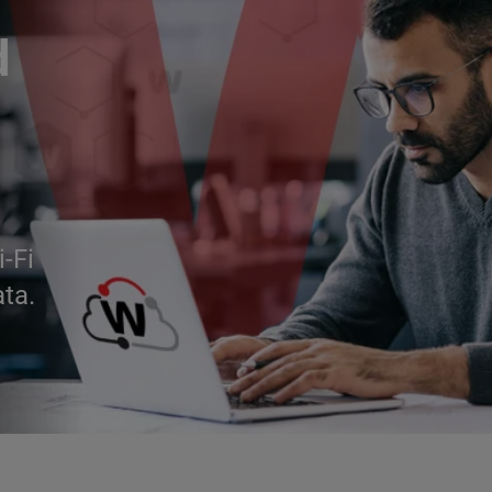
d
i-Fi
ata.