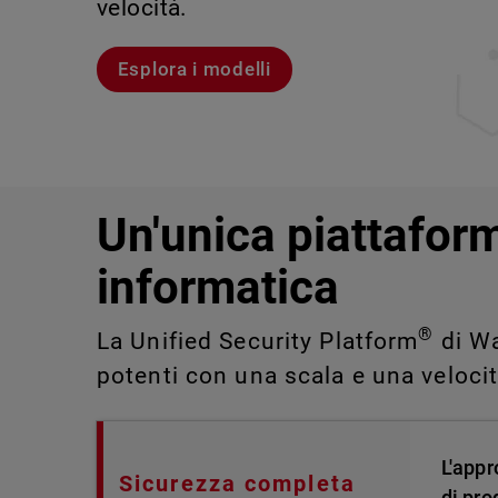
velocità.
violazioni e portare alla luce rischi 
IT impossibili da rilevare o gestire 
Scopri Rai
Scopri WatchGuard EDR
Esplora i modelli
Scopri CloudDR
Un'unica piattaform
informatica
®
La Unified Security Platform
di Wa
potenti con una scala e una veloci
L'appr
Sicurezza completa
di pro