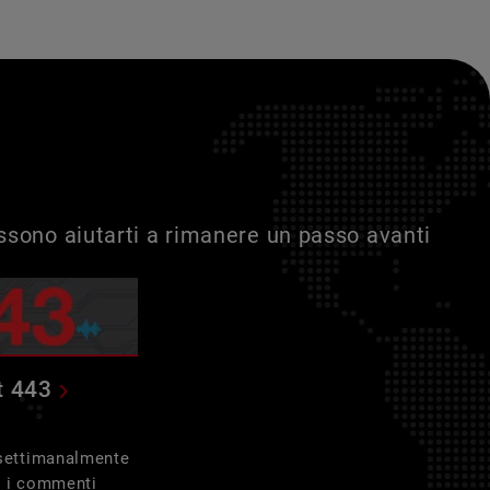
ossono aiutarti a rimanere un passo avanti
t 443
 settimanalmente
e i commenti