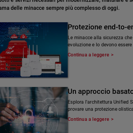
ama delle minacce sempre più complesso di oggi.
Protezione end-to-e
Le minacce alla sicurezza che
evoluzione e lo devono essere 
Continua a leggere
Un approccio basato
Esplora l'architettura Unified
provare una protezione olistic
Continua a leggere