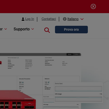
Log In
Contattaci
Italiano
er
Supporto
Close search
Prova ora