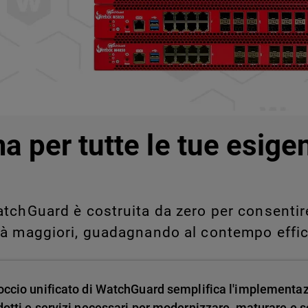
legati a Shadow AI e Shadow
manualmente su larga scala.
a per tutte le tue esige
tchGuard è costruita da zero per consentire 
tà maggiori, guadagnando al contempo effic
occio unificato di WatchGuard semplifica l'implementa
dotti e servizi necessari per modernizzare, maturare e sc