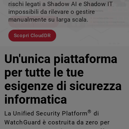
rischi legati a Shadow AI e Shadow IT
tuo team può crescere senza perdere il
velocità.
scalabile.
impossibili da rilevare o gestire
controllo.
manualmente su larga scala.
Esplora i modelli
Scopri WatchGuard EDR
Scopri Rai
Scopri CloudDR
Un'unica piattaforma
per tutte le tue
esigenze di sicurezza
informatica
®
La Unified Security Platform
di
WatchGuard è costruita da zero per