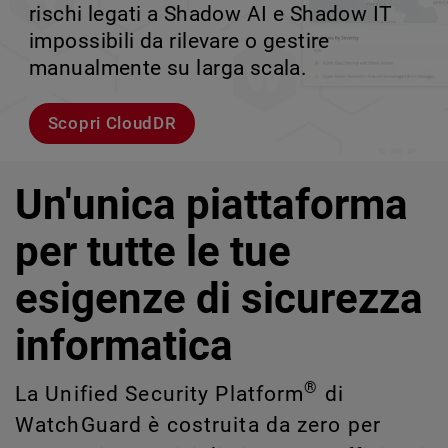
rischi legati a Shadow AI e Shadow IT
tuo team può crescere senza perdere il
velocità.
scalabile.
impossibili da rilevare o gestire
controllo.
manualmente su larga scala.
Esplora i modelli
Scopri WatchGuard EDR
Scopri Rai
Scopri CloudDR
Un'unica piattaforma
per tutte le tue
esigenze di sicurezza
informatica
®
La Unified Security Platform
di
WatchGuard è costruita da zero per