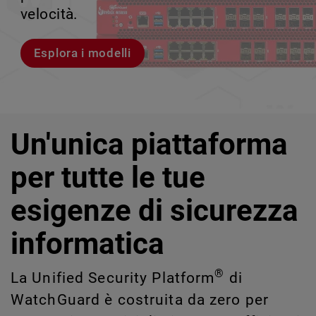
rischi legati a Shadow AI e Shadow IT
tuo team può crescere senza perdere il
velocità.
scalabile.
impossibili da rilevare o gestire
controllo.
manualmente su larga scala.
Esplora i modelli
Scopri WatchGuard EDR
Scopri Rai
Scopri CloudDR
Un'unica piattaforma
per tutte le tue
esigenze di sicurezza
informatica
®
La Unified Security Platform
di
WatchGuard è costruita da zero per