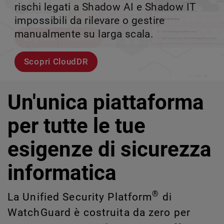
rischi legati a Shadow AI e Shadow IT
tuo team può crescere senza perdere il
velocità.
scalabile.
impossibili da rilevare o gestire
controllo.
manualmente su larga scala.
Esplora i modelli
Scopri WatchGuard EDR
Scopri Rai
Scopri CloudDR
Un'unica piattaforma
per tutte le tue
esigenze di sicurezza
informatica
®
La Unified Security Platform
di
WatchGuard è costruita da zero per