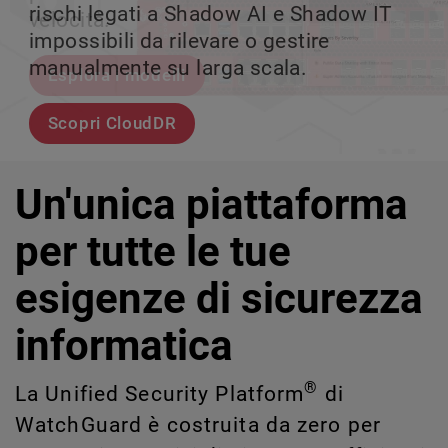
rischi legati a Shadow AI e Shadow IT
tuo team può crescere senza perdere il
velocità.
scalabile.
impossibili da rilevare o gestire
controllo.
manualmente su larga scala.
Esplora i modelli
Scopri WatchGuard EDR
Scopri Rai
Scopri CloudDR
Un'unica piattaforma
per tutte le tue
esigenze di sicurezza
informatica
®
La Unified Security Platform
di
WatchGuard è costruita da zero per