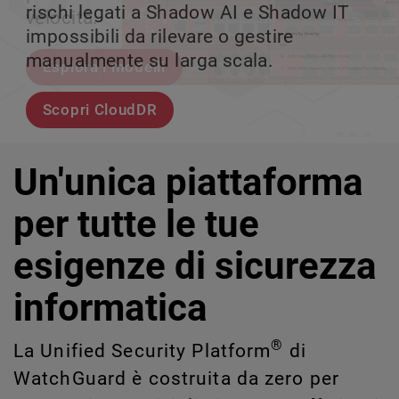
rischi legati a Shadow AI e Shadow IT
tuo team può crescere senza perdere il
velocità.
scalabile.
impossibili da rilevare o gestire
controllo.
manualmente su larga scala.
Esplora i modelli
Scopri WatchGuard EDR
Scopri Rai
Scopri CloudDR
Un'unica piattaforma
per tutte le tue
esigenze di sicurezza
informatica
®
La Unified Security Platform
di
WatchGuard è costruita da zero per