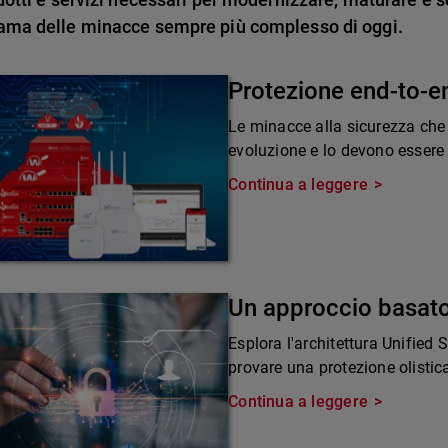
ama delle minacce sempre più complesso di oggi.
Protezione end-to-e
Le minacce alla sicurezza che
evoluzione e lo devono essere 
Continua a leggere
Un approccio basato
Esplora l'architettura Unified
provare una protezione olistic
Continua a leggere