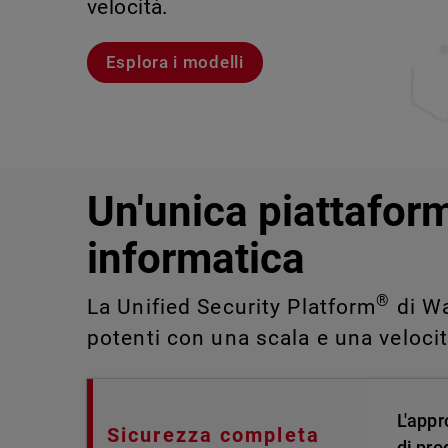
velocità.
violazioni e portare alla luce rischi 
IT impossibili da rilevare o gestire 
Scopri Rai
Scopri WatchGuard EDR
Esplora i modelli
Scopri CloudDR
Un'unica piattaform
informatica
®
La Unified Security Platform
di Wa
potenti con una scala e una veloci
L'appr
Sicurezza completa
di pro