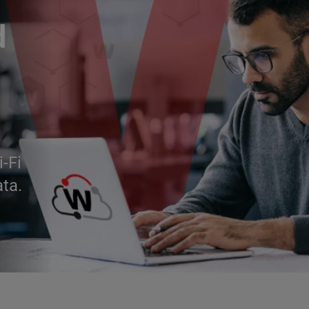
d
i-Fi
ata.