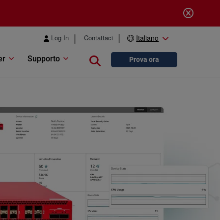
Log In
Contattaci
Italiano
er
Supporto
Close search
Prova ora