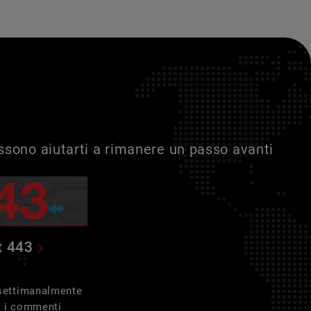
ossono aiutarti a rimanere un passo avanti
t 443
 settimanalmente
e i commenti