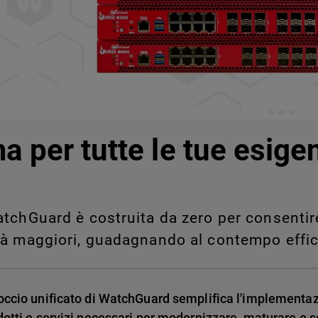
legati a Shadow AI e Shadow
manualmente su larga scala.
a per tutte le tue esige
tchGuard è costruita da zero per consentire 
tà maggiori, guadagnando al contempo effic
occio unificato di WatchGuard semplifica l'implementa
dotti e servizi necessari per modernizzare, maturare e sc