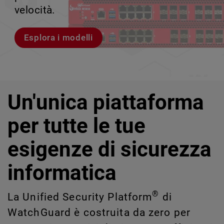
rischi legati a Shadow AI e Shadow IT
tuo team può crescere senza perdere il
velocità.
scalabile.
impossibili da rilevare o gestire
controllo.
manualmente su larga scala.
Esplora i modelli
Scopri WatchGuard EDR
Scopri Rai
Scopri CloudDR
Un'unica piattaforma
per tutte le tue
esigenze di sicurezza
informatica
®
La Unified Security Platform
di
WatchGuard è costruita da zero per