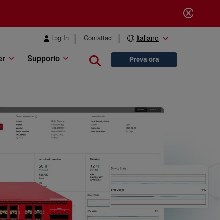
Log In
Contattaci
Italiano
er
Supporto
Close search
Prova ora