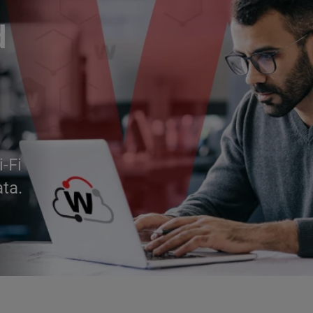
d
i-Fi
ata.