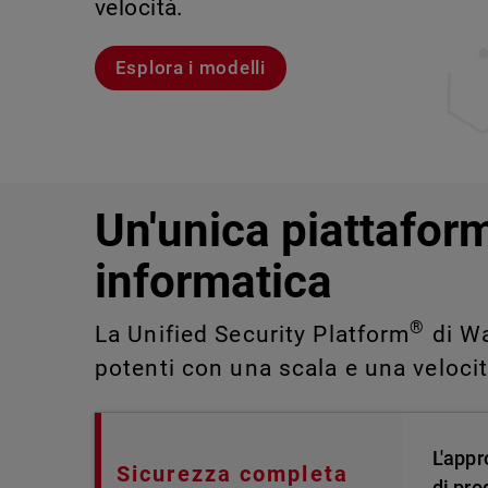
velocità.
violazioni e portare alla luce rischi 
IT impossibili da rilevare o gestire 
Scopri Rai
Scopri WatchGuard EDR
Esplora i modelli
Scopri CloudDR
Un'unica piattaform
informatica
®
La Unified Security Platform
di Wa
potenti con una scala e una veloci
L'appr
Sicurezza completa
di pro