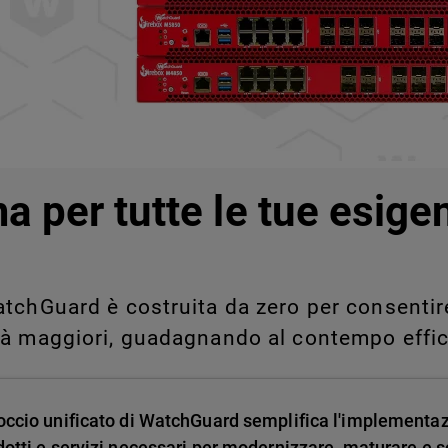
legati a Shadow AI e Shadow
manualmente su larga scala.
a per tutte le tue esige
tchGuard è costruita da zero per consentire 
tà maggiori, guadagnando al contempo effic
occio unificato di WatchGuard semplifica l'implementa
dotti e servizi necessari per modernizzare, maturare e sc