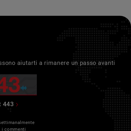
ossono aiutarti a rimanere un passo avanti
t 443
 settimanalmente
e i commenti