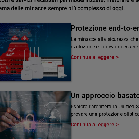
ama delle minacce sempre più complesso di oggi.
Protezione end-to-e
Le minacce alla sicurezza che
evoluzione e lo devono essere 
Continua a leggere
Un approccio basato
Esplora l'architettura Unified
provare una protezione olistic
Continua a leggere