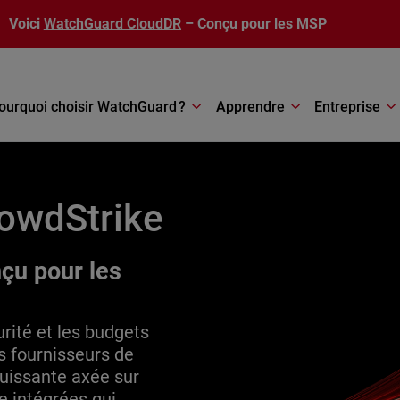
Voici
WatchGuard CloudDR
– Conçu pour les MSP
ourquoi choisir WatchGuard ?
Apprendre
Entreprise
owdStrike
çu pour les
rité et les budgets
s fournisseurs de
puissante axée sur
e intégrées qui