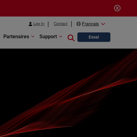
Log In
Contact
Français
Partenaires
Support
Close search
Essai