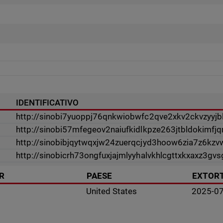
IDENTIFICATIVO
http://sinobi7yuoppj76qnkwiobwfc2qve2xkv2ckvzyyjb
http://sinobi57mfegeov2naiufkidlkpze263jtbldokimf
http://sinobibjqytwqxjw24zuerqcjyd3hoow6zia7z6kzv
http://sinobicrh73ongfuxjajmlyyhalvkhlcgttxkxaxz3gv
R
PAESE
EXTORT
United States
2025-0