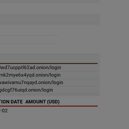
lwd7ucpptl62ad.onion/login
jqmk2mye6s4yqd.onion/login
wawivamu7nqayd.onion/login
sgdcgf76uiqd.onion/login
ION DATE
AMOUNT (USD)
7-02