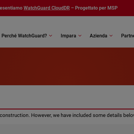
resentiamo
WatchGuard CloudDR
– Progettato per MSP
Perché WatchGuard?
Impara
Azienda
Partn
r construction. However, we have included some details belo