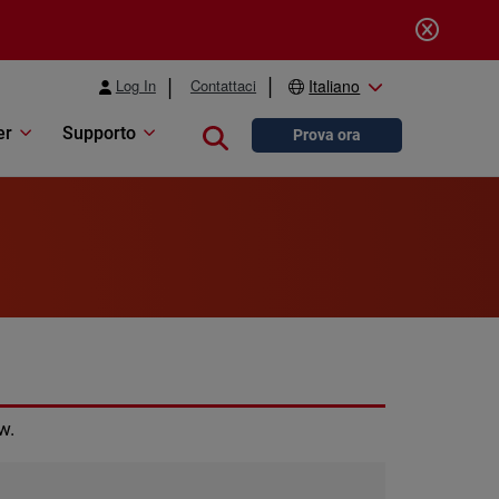
Log In
Contattaci
Italiano
er
Supporto
Close search
Prova ora
w.