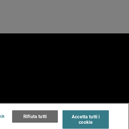
e
erms of Use >
kie
Rifiuta tutti
Accetta tutti i
cookie