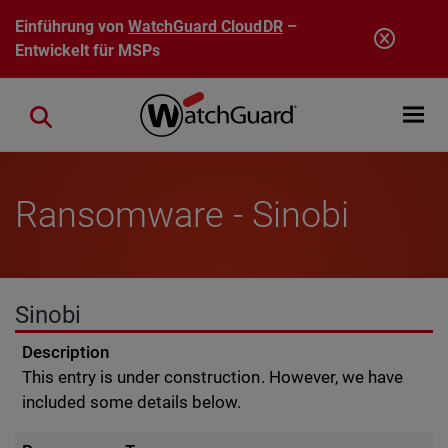
Direkt zum Inhalt
Einführung von
WatchGuard CloudDR
–
Entwickelt für MSPs
Open mobi
Close search
Ransomware - Sinobi
Sinobi
Description
This entry is under construction. However, we have
included some details below.