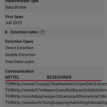
Ransomware Type
Data Broker
First Seen
Juli 2025
Extortion Links
(7)
Extortion Types
Direct Extortion
Double Extortion
Free Data Leaks
Communication
MITTEL
BEZEICHNER
TOR
http://sinobi7yuoppj76qnkwiobwfc2qve2xkv2ckvzyy
TOR
http://sinobi57mfegeov2naiufkidlkpze263jtbldoki
TOR
http://sinobibjqytwqxjw24zuerqcjyd3hoow6zia7z6
TOR
http://sinobicrh73ongfuxjajmlyyhalvkhlcgttxkxaxz3