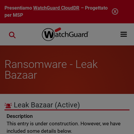
Salta al contenuto principale
Presentiamo
WatchGuard CloudDR
– Progettato
per MSP
Open mobi
Close search
Ransomware - Leak
Bazaar
Leak Bazaar
(Active)
Description
This entry is under construction. However, we have
included some details below.