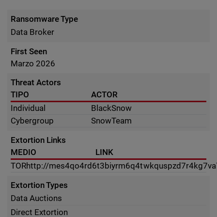
Ransomware Type
Data Broker
First Seen
Marzo 2026
Threat Actors
TIPO
ACTOR
Individual
BlackSnow
Cybergroup
SnowTeam
Extortion Links
MEDIO
LINK
TOR
http://mes4qo4rd6t3biyrm6q4twkquspzd7r4kg7v
Extortion Types
Data Auctions
Direct Extortion