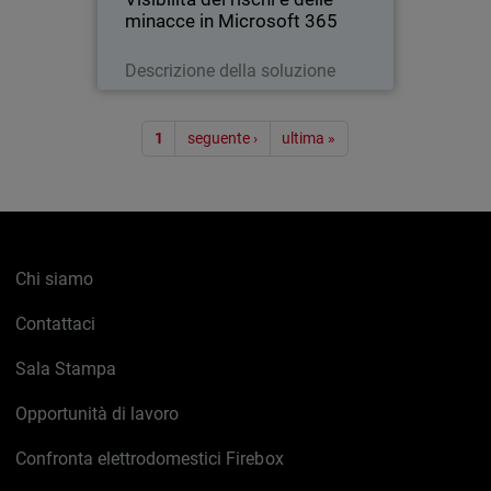
minacce in Microsoft 365
Leggi ora
Descrizione della soluzione
Paginazione
1
seguente ›
ultima »
Chi siamo
Contattaci
Sala Stampa
Opportunità di lavoro
Confronta elettrodomestici Firebox