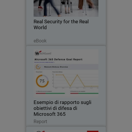
una protezione efficace, scalabile,
affidabile ed economica.
Real Security for the Real
World
Leggi ora
eBook
Esempio di rapporto sugli
Thumbnail
obiettivi di difesa di Microsoft
365
Body
Report di esempio di Microsoft 365 che
include esempi di rischi e minacce
anonimizzati sull'utilizzo di utenti e file.
Esempio di rapporto sugli
obiettivi di difesa di
Microsoft 365
Leggi ora
Report