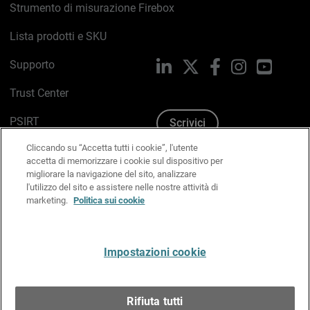
Strumento di misurazione Firebox
Lista prodotti e SKU
Supporto
LinkedIn
X
Facebook
Instagram
YouTub
Trust Center
PSIRT
Scrivici
Cliccando su “Accetta tutti i cookie”, l'utente
Politica sui cookie
accetta di memorizzare i cookie sul dispositivo per
migliorare la navigazione del sito, analizzare
Informativa sulla privacy
l'utilizzo del sito e assistere nelle nostre attività di
marketing.
Politica sui cookie
Kit Media & Brand
Gestisci le preferenze e-mail
Impostazioni cookie
Italiano
Rifiuta tutti