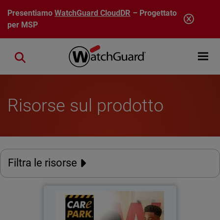
Salta al contenuto principale
Presentiamo
WatchGuard CloudDR
– Progettato
per MSP
Open mobi
Close search
Risorse sul prodotto
Filtra le risorse
Care Park