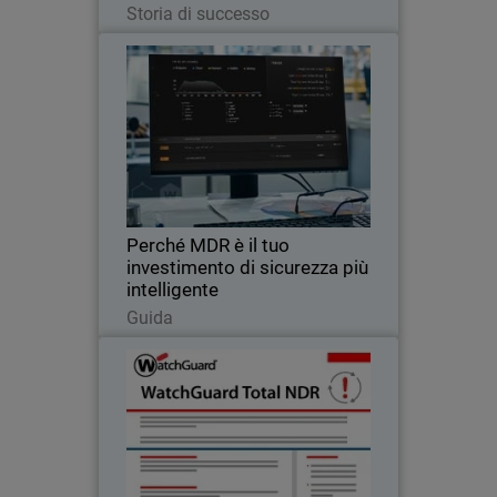
Storia di successo
Perché MDR è il tuo
Thumbnail
investimento di sicurezza più
intelligente
Body
MDR offre sicurezza 24 ore su 24, 7
giorni su 7, fermando le minacce così
non devi farlo tu.
Perché MDR è il tuo
investimento di sicurezza più
intelligente
Leggi ora
Guida
Total NDR
Rilevamento esteso delle minacce,
correzione automatizzata