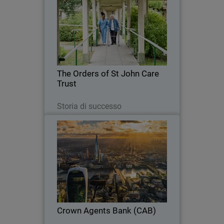
Il Trust ha cercato una soluzione di
sicurezza basata sul cloud e un
rilevamento delle minacce che potesse
integrarsi con la sua infrastruttura
cloud.
The Orders of St John Care
Trust
Leggi ora
Storia di successo
Crown Agents Bank (CAB)
WatchGuard NDR fornisce analisi
basate sull'intelligenza artificiale per
rilevare le minacce e integrandosi
perfettamente con gli strumenti
esistenti.
Crown Agents Bank (CAB)