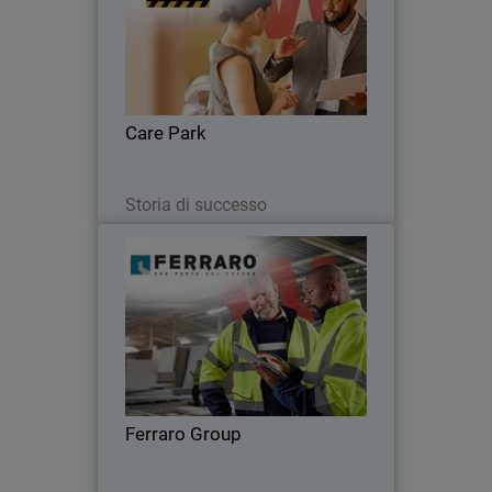
Care Park ha ridotto i costi del 35%,
migliorato l'integrazione della sicurezza
e ampliato la copertura su rete,
dispositivi e server.
Care Park
Leggi ora
Storia di successo
Ferraro Group
Grazie a SNAP e alle soluzioni
WatchGuard, Ferraro Group ha una
sicurezza elevata, monitorata e
semplice da gestire.
Ferraro Group
Leggi ora