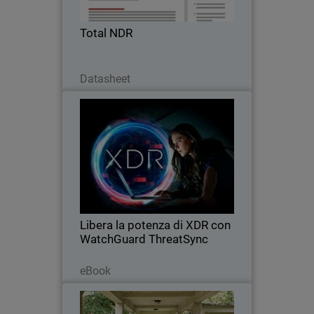
Total NDR
Scarica ora
Datasheet
Libera la potenza di XDR con
Thumbnail
WatchGuard ThreatSync
Body
Scopri come gli MSP possono sbloccare
la potenza della sicurezza unificata e
lasciarsi alle spalle la sicurezza
disconnessa con XDR.
Libera la potenza di XDR con
WatchGuard ThreatSync
Leggi ora
eBook
The Orders of St John Care Trust