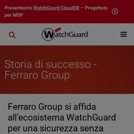
Salta al contenuto principale
Presentiamo
WatchGuard CloudDR
– Progettato
per MSP
Open mobi
Close search
Storia di successo -
Ferraro Group
Ferraro Group si affida
all’ecosistema WatchGuard
per una sicurezza senza