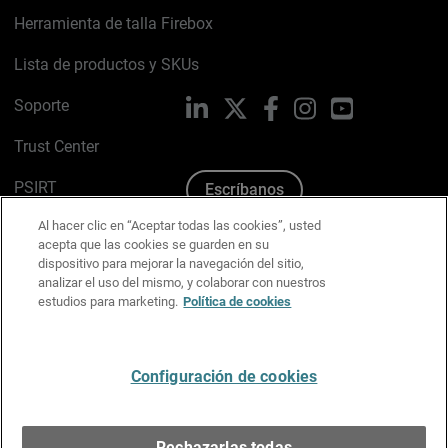
Herramienta de talla Firebox
Lista de productos y SKUs
Soporte
LinkedIn
X
Facebook
Instagram
YouTube
Trust Center
PSIRT
Escríbanos
Al hacer clic en “Aceptar todas las cookies”, usted
Política de cookies
acepta que las cookies se guarden en su
dispositivo para mejorar la navegación del sitio,
Política de privacidad
analizar el uso del mismo, y colaborar con nuestros
estudios para marketing.
Política de cookies
Kit de medios y marca
Preferencias de correo
Configuración de cookies
Español
Rechazarlas todas