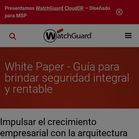
Pasar al contenido principal
Presentamos
WatchGuard CloudDR
– Diseñado
para MSP
Open mobi
Close search
White Paper - Guía para
brindar seguridad integral
y rentable
Impulsar el crecimiento
empresarial con la arquitectura