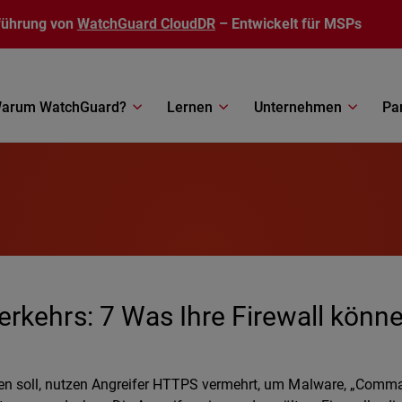
führung von
WatchGuard CloudDR
– Entwickelt für MSPs
arum WatchGuard?
Lernen
Unternehmen
Pa
rkehrs: 7 Was Ihre Firewall könn
en soll, nutzen Angreifer HTTPS vermehrt, um Malware, „Comm