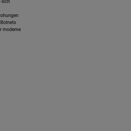
 sich
drohungen
 Botnets
ür moderne