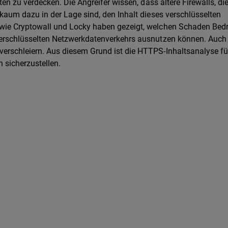
en zu verdecken. Die Angreifer wissen, dass ältere Firewalls, die
kaum dazu in der Lage sind, den Inhalt dieses verschlüsselten
 wie Cryptowall und Locky haben gezeigt, welchen Schaden Be
verschlüsselten Netzwerkdatenverkehrs ausnutzen können. Auch
erschleiern. Aus diesem Grund ist die HTTPS-Inhaltsanalyse f
 sicherzustellen.