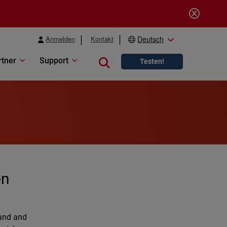
Anmelden
Kontakt
Deutsch
rtner
Support
Close search
Testen!
en
and and