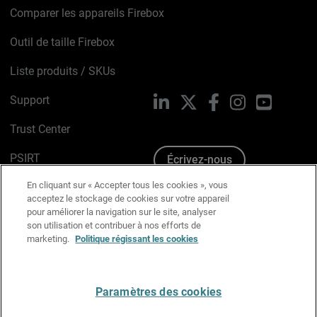
Comparer les appareils Firebox
Outil de taille Firebox
Liste produits / SKUs
Support
LinkedIn
X
Facebook
Instagram
YouTube
Trust Center
PSIRT
Écrivez-nous
En cliquant sur « Accepter tous les cookies », vous
Avis sur les cookies
acceptez le stockage de cookies sur votre appareil
pour améliorer la navigation sur le site, analyser
Politique de confidentialité
son utilisation et contribuer à nos efforts de
marketing.
Politique régissant les cookies
Charte Graphique
Préférences email
Paramètres des cookies