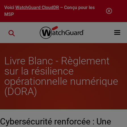
Aller au contenu principal
Voici
WatchGuard CloudDR
– Conçu pour les
MSP
Open mobi
Close search
Livre Blanc - Règlement
sur la résilience
opérationnelle numérique
(DORA)
Cybersécurité renforcée : Une