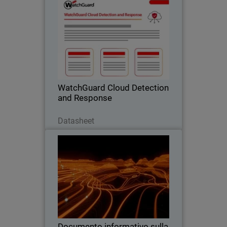
WatchGuard Cloud Detection
and Response
Elimina i rischi del cloud alla radice,
prima che si trasformino in un incidente.
WatchGuard Cloud Detection
and Response
Scarica ora
Datasheet
Documento informativo sulla
Thumbnail
soluzione WatchGuardONE
Body
Scopri come il programma per i partner
di canale di WatchGuard può
incrementare la redditività e l'efficienza
attraverso il coinvolgimento e la
formazione.
Documento informativo sulla