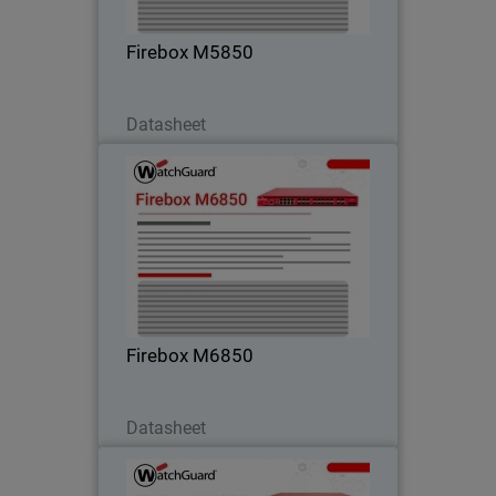
ideale per ambienti campus reti centrali.
Firebox M5850
Scarica ora
Datasheet
Firebox M6850
Ottieni il massimo margine di
prestazioni per le reti periferiche e ad
alta densità dei data center grazie alla
connettività integrata a 25G, 50G e
100G.
Firebox M6850
Scarica ora
Datasheet
Firebox M4850