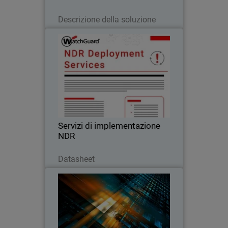
Leggi ora
Descrizione della soluzione
Servizi di implementazione NDR
WatchGuard garantiscono una
configurazione rapida e guidata da
esperti, consentendovi di accelerare il
vostro investimento in soluzioni di NDR
Servizi di implementazione
NDR
Scarica ora
Datasheet
Rapporto sui trend della
sicurezza informatica per i MSP
Leggi l’ultimo report MSP sulla
domanda di cybersecurity, le