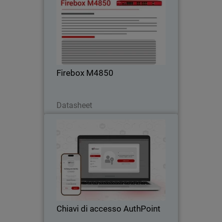
Passa a firewall rackmount con UTM,
VPN e ispezione HTTPS – ideale per chi
supera le soluzioni di fascia media.
Firebox M4850
Scarica ora
Datasheet
Chiavi di accesso AuthPoint
Thumbnail
Body
Autenticazione senza password con
chiavi AuthPoint per applicazioni OIDC e
SAML. Previeni furto di credenziali e
attacchi di phishing nel SaaS.
Chiavi di accesso AuthPoint