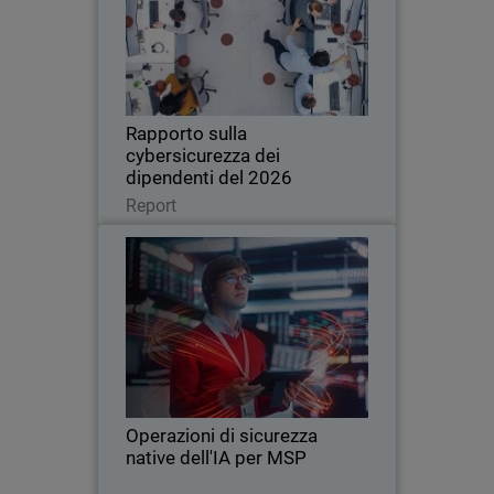
Una nuova ricerca globale rivela come
l'uso non autorizzato dell'intelligenza
artificiale e una scarsa igiene
informatica stiano aumentando i rischi
per le aziende di tutte le dimensioni.
Rapporto sulla
cybersicurezza dei
dipendenti del 2026
Leggi ora
Report
Operazioni di sicurezza native
Thumbnail
dell'IA per MSP
L'intelligenza artificiale sta
Body
trasformando la sicurezza informatica
alla velocità della macchina, mettendo
in luce i limiti delle tradizionali
operazioni di sicurezza gestite
Operazioni di sicurezza
dall'uomo. Questo eBook…
native dell'IA per MSP
Leggi ora