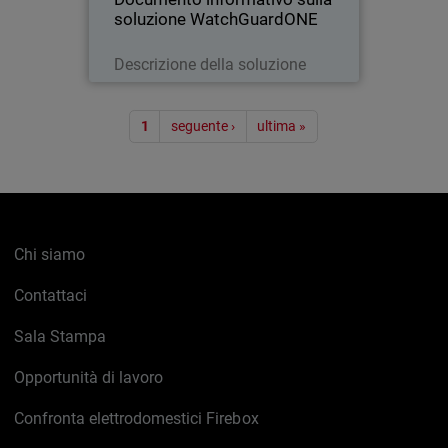
soluzione WatchGuardONE
Leggi ora
Descrizione della soluzione
Paginazione
1
seguente ›
ultima »
Chi siamo
Contattaci
Sala Stampa
Opportunità di lavoro
Confronta elettrodomestici Firebox