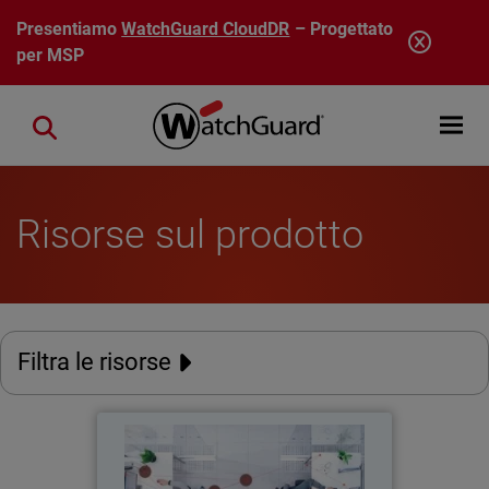
Salta al contenuto principale
Presentiamo
WatchGuard CloudDR
– Progettato
per MSP
Open mobi
Close search
Risorse sul prodotto
Filtra le risorse
Rapporto sulla cybersicurezza
dei dipendenti del 2026