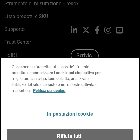
Strumento di misurazione Firebox
Lista prodotti e SKU
Supporto
LinkedIn
X
Facebook
Instagram
YouTub
Trust Center
PSIRT
Scrivici
Cliccando su “Accetta tutti i cookie”, l'utente
Politica sui cookie
accetta di memorizzare i cookie sul dispositivo per
migliorare la navigazione del sito, analizzare
Informativa sulla privacy
l'utilizzo del sito e assistere nelle nostre attività di
marketing.
Politica sui cookie
Kit Media & Brand
Gestisci le preferenze e-mail
Impostazioni cookie
Italiano
Rifiuta tutti