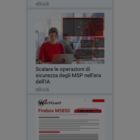
eBook
Scalare le operazioni di
Thumbnail
sicurezza degli MSP nell'era
dell'IA
Body
Scopri come le operazioni di sicurezza
native per l'IA aiutano gli MSP a scalare i
servizi di cybersecurity, a ridurre il carico
operativo e a difendersi dalle minacce
basate sull'intelligenza…
Scalare le operazioni di
sicurezza degli MSP nell'era
dell'IA
Leggi ora
eBook
Firebox M5850
Garantisce prestazioni costanti traffico
crittografato intenso grazie a
connettività alta velocità integrata,