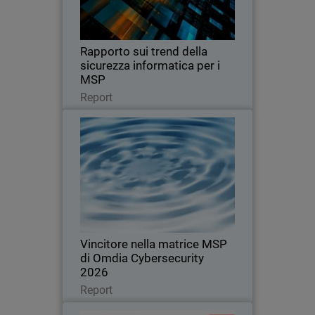
aspettative dei clienti, i trend di pricing e
i fattori che spingono a cambiare
provider.
Rapporto sui trend della
sicurezza informatica per i
MSP
Leggi ora
Report
Vincitore nella matrice MSP di
Omdia Cybersecurity 2026
Riconosciuta per la leadership,
l'innovazione e la definizione degli
standard nel mercato globale della
sicurezza informatica per i MSP
Vincitore nella matrice MSP
di Omdia Cybersecurity
2026
Leggi ora
Report