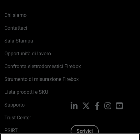
Chi siamo
Contattaci
Sala Stampa
Opportunità di lavoro
Confronta elettrodomestici Firebox
Strumento di misurazione Firebox
Lista prodotti e SKU
Supporto
LinkedIn
X
Facebook
Instagram
YouTub
Trust Center
PSIRT
Scrivici