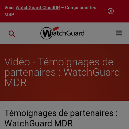
Aller au contenu principal
Voici
WatchGuard CloudDR
– Conçu pour les
MSP
Open mobi
Close search
Vidéo - Témoignages de
partenaires : WatchGuard
MDR
Témoignages de partenaires :
WatchGuard MDR