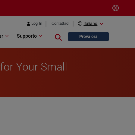
Log In
Contattaci
Italiano
er
Supporto
Close search
Prova ora
 for Your Small