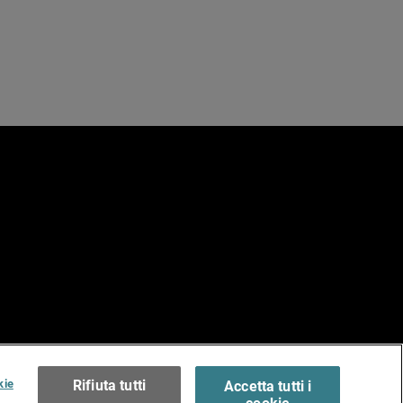
e
erms of Use >
kie
Rifiuta tutti
Accetta tutti i