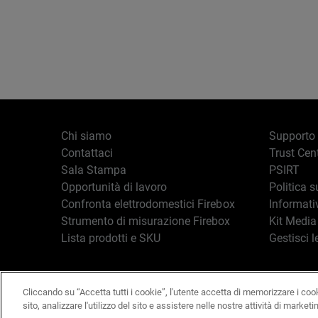
Chi siamo
Supporto
Contattaci
Trust Cen
Sala Stampa
PSIRT
Opportunità di lavoro
Politica s
Confronta elettrodomestici Firebox
Informati
Strumento di misurazione Firebox
Kit Media
Lista prodotti e SKU
Gestisci l
Cliccando su “Accetta tutti i cookie”, l'utente accetta di memorizzare i coo
Italiano
Copyright © 19
sito, analizzare l'utilizzo del sito e assistere nelle nostre attività di marketi