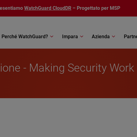
resentiamo
WatchGuard CloudDR
– Progettato per MSP
Perché WatchGuard?
Impara
Azienda
Partn
zione - Making Security Work