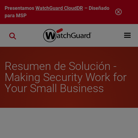
Pasar al contenido principal
Presentamos
WatchGuard CloudDR
– Diseñado
para MSP
Open mobi
Close search
Resumen de Solución -
Making Security Work for
Your Small Business