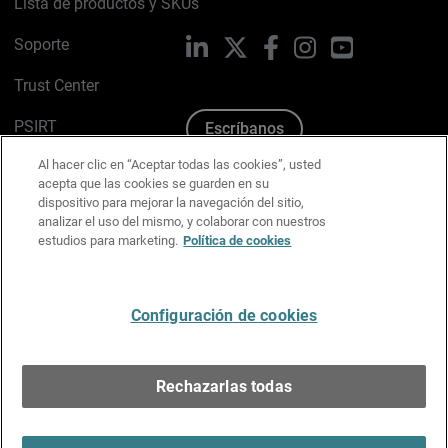
Lista de productos y SKUs
Soporte
LinkedIn
X
Facebook
Instagram
YouTube
Trust Center
PSIRT
Escríbanos
Al hacer clic en “Aceptar todas las cookies”, usted
Política de cookies
acepta que las cookies se guarden en su
dispositivo para mejorar la navegación del sitio,
Política de privacidad
analizar el uso del mismo, y colaborar con nuestros
estudios para marketing.
Política de cookies
Kit de medios y marca
Preferencias de correo
Configuración de cookies
Español
Rechazarlas todas
Copyright © 1996-2026 WatchGuard Technologies, Inc.
Todos los derechos reservados.
Terms of Use >