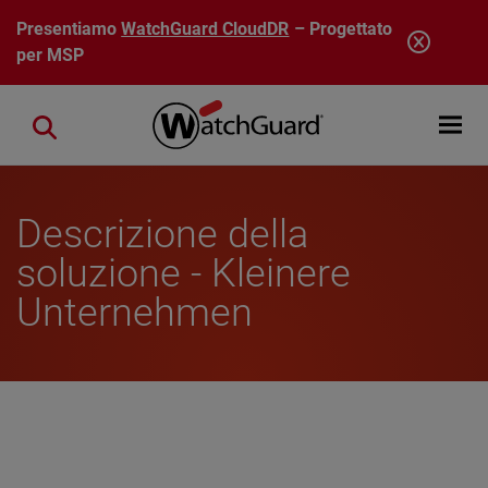
Salta al contenuto principale
Presentiamo
WatchGuard CloudDR
– Progettato
per MSP
Open mobi
Close search
Descrizione della
soluzione - Kleinere
Unternehmen