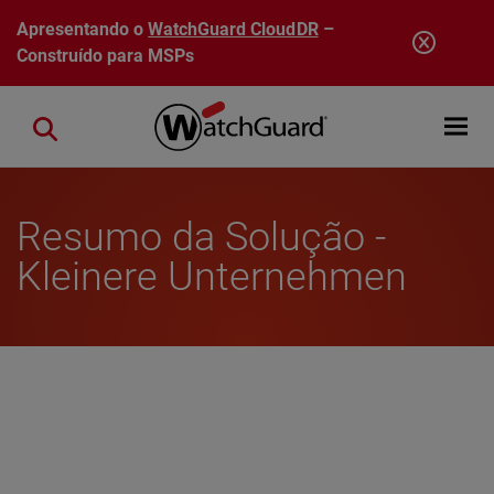
Pular para o conteúdo principal
Apresentando o
WatchGuard CloudDR
–
Construído para MSPs
Open mobi
Close search
Resumo da Solução -
Kleinere Unternehmen