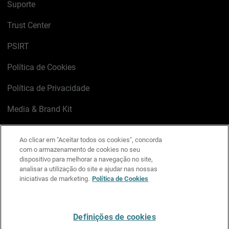
Suporte
Trust Center
PSIRT
Política de Cookies
Política de Privacidade
Media & Brand Kit
Gerenciar preferências de e-mail
Ao clicar em "Aceitar todos os cookies", concorda
com o armazenamento de cookies no seu
LinkedIn
X
Facebook
Instagram
YouTube
dispositivo para melhorar a navegação no site,
analisar a utilização do site e ajudar nas nossas
iniciativas de marketing.
Política de Cookies
Escreva-nos
Definições de cookies