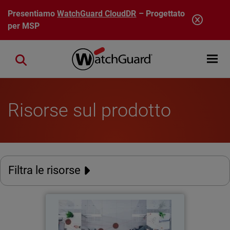
Salta al contenuto principale
Presentiamo
WatchGuard CloudDR
– Progettato
per MSP
Open mobi
Close search
Risorse sul prodotto
Filtra le risorse
Rapporto sulla cybersicurezza
dei dipendenti del 2026