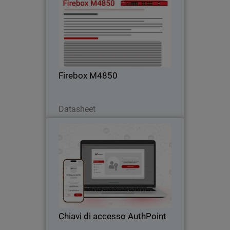
Passa a firewall rackmount con UTM,
VPN e ispezione HTTPS – ideale per chi
supera le soluzioni di fascia media.
Firebox M4850
Scarica ora
Datasheet
Chiavi di accesso AuthPoint
Thumbnail
Body
Autenticazione senza password con
chiavi AuthPoint per applicazioni OIDC e
SAML. Previeni furto di credenziali e
attacchi di phishing nel SaaS.
Chiavi di accesso AuthPoint