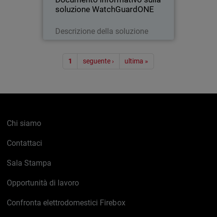
soluzione WatchGuardONE
Leggi ora
Descrizione della soluzione
Paginazione
1
seguente ›
ultima »
Chi siamo
Contattaci
Sala Stampa
Opportunità di lavoro
Confronta elettrodomestici Firebox