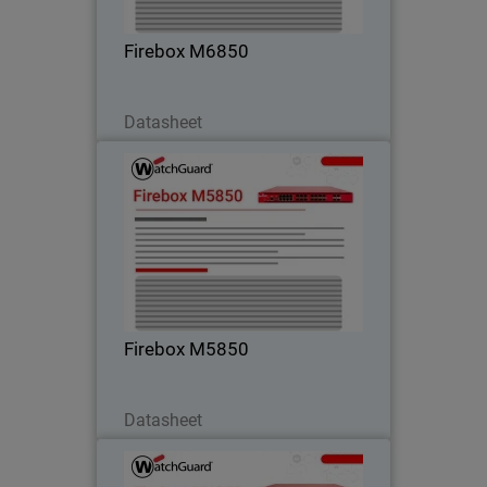
connettività integrata a 25G, 50G e
100G.
Firebox M6850
Scarica ora
Datasheet
Firebox M5850
Garantisce prestazioni costanti traffico
crittografato intenso grazie a
connettività alta velocità integrata,
ideale per ambienti campus reti centrali.
Firebox M5850
Scarica ora
Datasheet
Firebox M4850