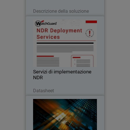
Leggi ora
Descrizione della soluzione
Servizi di implementazione NDR
WatchGuard garantiscono una
configurazione rapida e guidata da
esperti, consentendovi di accelerare il
vostro investimento in soluzioni di NDR
Servizi di implementazione
NDR
Scarica ora
Datasheet
Rapporto sui trend della
sicurezza informatica per i MSP
Leggi l’ultimo report MSP sulla
domanda di cybersecurity, le