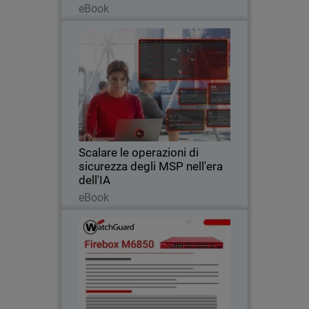
eBook
Scalare le operazioni di
Thumbnail
sicurezza degli MSP nell'era
dell'IA
Body
Scopri come le operazioni di sicurezza
native per l'IA aiutano gli MSP a scalare i
servizi di cybersecurity, a ridurre il carico
operativo e a difendersi dalle minacce
basate sull'intelligenza…
Scalare le operazioni di
sicurezza degli MSP nell'era
dell'IA
Leggi ora
eBook
Firebox M6850
Ottieni il massimo margine di
prestazioni per le reti periferiche e ad
alta densità dei data center grazie alla