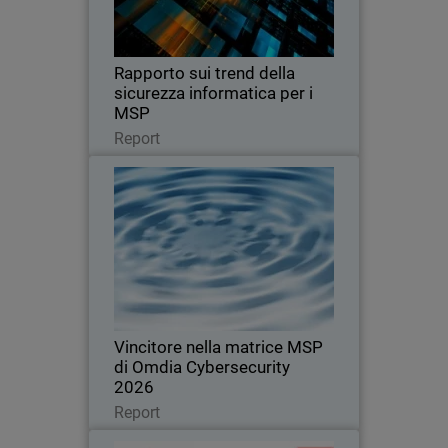
aspettative dei clienti, i trend di pricing e
i fattori che spingono a cambiare
provider.
Rapporto sui trend della
sicurezza informatica per i
MSP
Leggi ora
Report
Vincitore nella matrice MSP di
Omdia Cybersecurity 2026
Riconosciuta per la leadership,
l'innovazione e la definizione degli
standard nel mercato globale della
sicurezza informatica per i MSP
Vincitore nella matrice MSP
di Omdia Cybersecurity
2026
Leggi ora
Report