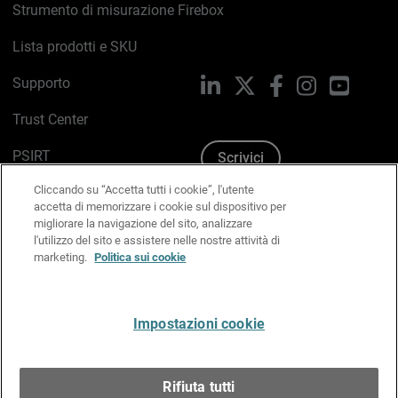
Strumento di misurazione Firebox
Lista prodotti e SKU
Supporto
LinkedIn
X
Facebook
Instagram
YouTub
Trust Center
PSIRT
Scrivici
Cliccando su “Accetta tutti i cookie”, l'utente
Politica sui cookie
accetta di memorizzare i cookie sul dispositivo per
migliorare la navigazione del sito, analizzare
Informativa sulla privacy
l'utilizzo del sito e assistere nelle nostre attività di
marketing.
Politica sui cookie
Kit Media & Brand
Gestisci le preferenze e-mail
Impostazioni cookie
Italiano
Rifiuta tutti