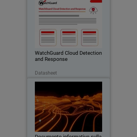
WatchGuard Cloud Detection
and Response
Elimina i rischi del cloud alla radice,
prima che si trasformino in un incidente.
WatchGuard Cloud Detection
and Response
Scarica ora
Datasheet
Documento informativo sulla
Thumbnail
soluzione WatchGuardONE
Body
Scopri come il programma per i partner
di canale di WatchGuard può
incrementare la redditività e l'efficienza
attraverso il coinvolgimento e la
formazione.
Documento informativo sulla