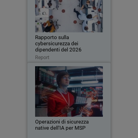
Una nuova ricerca globale rivela come
l'uso non autorizzato dell'intelligenza
artificiale e una scarsa igiene
informatica stiano aumentando i rischi
per le aziende di tutte le dimensioni.
Rapporto sulla
cybersicurezza dei
dipendenti del 2026
Leggi ora
Report
Operazioni di sicurezza native
Thumbnail
dell'IA per MSP
L'intelligenza artificiale sta
Body
trasformando la sicurezza informatica
alla velocità della macchina, mettendo
in luce i limiti delle tradizionali
operazioni di sicurezza gestite
Operazioni di sicurezza
dall'uomo. Questo eBook…
native dell'IA per MSP
Leggi ora