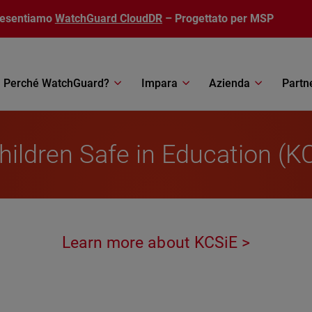
resentiamo
WatchGuard CloudDR
– Progettato per MSP
Perché WatchGuard?
Impara
Azienda
Partn
hildren Safe in Education (K
Learn more about KCSiE >