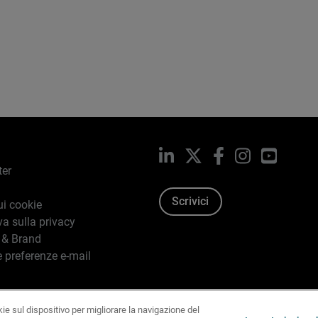
LinkedIn
X
Facebook
Instagram
YouTub
ter
Scrivici
ui cookie
va sulla privacy
 & Brand
e preferenze e-mail
kie sul dispositivo per migliorare la navigazione del