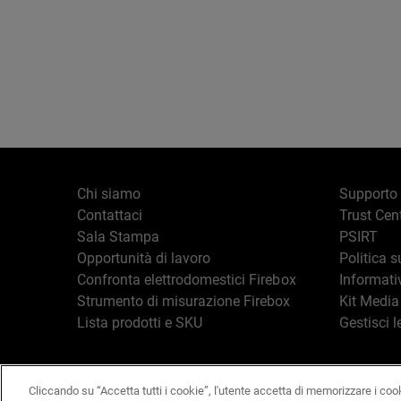
Chi siamo
Supporto
Contattaci
Trust Cen
Sala Stampa
PSIRT
Opportunità di lavoro
Politica s
Confronta elettrodomestici Firebox
Informati
Strumento di misurazione Firebox
Kit Media
Lista prodotti e SKU
Gestisci l
Cliccando su “Accetta tutti i cookie”, l'utente accetta di memorizzare i coo
Italiano