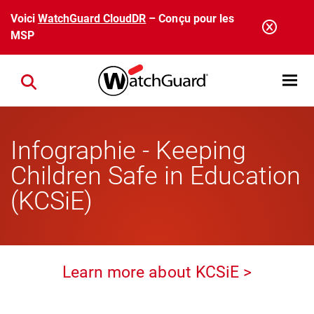
Aller au contenu principal
Voici
WatchGuard CloudDR
– Conçu pour les
MSP
Open mobi
Close search
Infographie - Keeping
Children Safe in Education
(KCSiE)
Learn more about KCSiE >