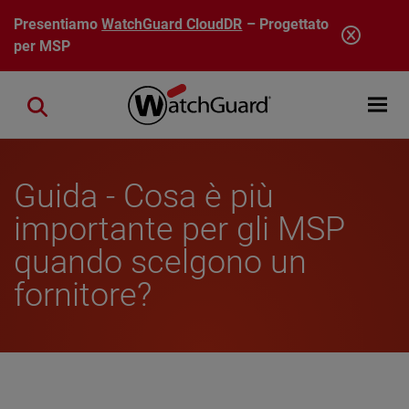
Salta al contenuto principale
Presentiamo
WatchGuard CloudDR
– Progettato
per MSP
Open mobi
Close search
Guida - Cosa è più
importante per gli MSP
quando scelgono un
fornitore?