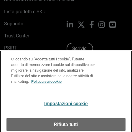
Lista prodotti e SKU
Supporto
LinkedIn
X
Facebook
Instagram
YouTub
Trust Center
PSIRT
Scrivici
Cliccando su “Accetta tutti i cookie”, l'utente
Politica sui cookie
accetta di memorizzare i cookie sul dispositivo per
migliorare la navigazione del sito, analizzare
Informativa sulla privacy
l'utilizzo del sito e assistere nelle nostre attività di
marketing.
Politica sui cookie
Kit Media & Brand
Gestisci le preferenze e-mail
Impostazioni cookie
Italiano
Rifiuta tutti