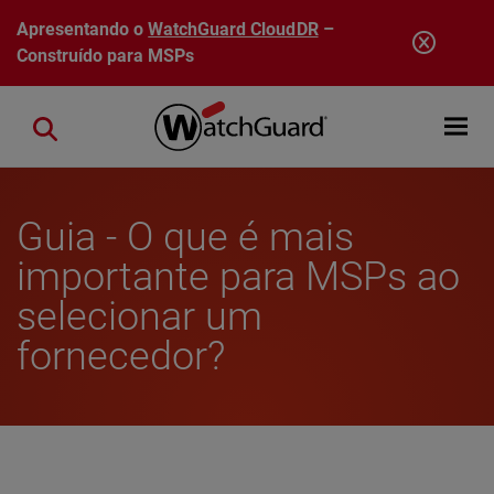
Pular para o conteúdo principal
Apresentando o
WatchGuard CloudDR
–
Construído para MSPs
Open mobi
Close search
Guia - O que é mais
importante para MSPs ao
selecionar um
fornecedor?