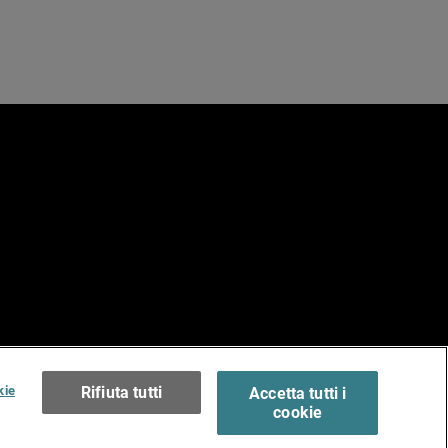
e
erms of Use >
kie
Rifiuta tutti
Accetta tutti i
cookie