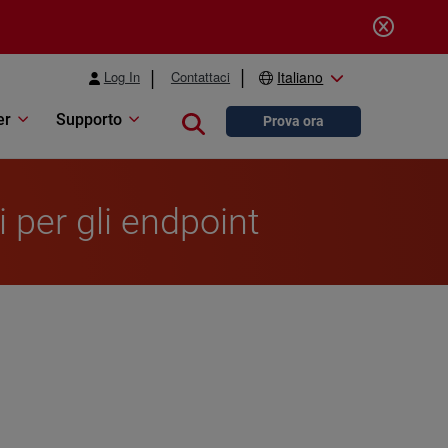
Log In
Contattaci
Italiano
er
Supporto
Close search
Prova ora
i per gli endpoint