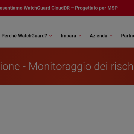
resentiamo
WatchGuard CloudDR
– Progettato per MSP
Perché WatchGuard?
Impara
Azienda
Partn
ione - Monitoraggio dei risch